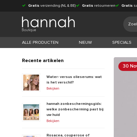
Gratis
verzending (NL & BE)
Gratis
retourneren
Gratis
s
ALLE PRODUCTEN
NIEUW
SPECIALS
Recente artikelen
30 No
Water- versus olieserums: wat
is het verschil?
Bekijken
hannah zonbeschermingsgids:
welke zonbescherming past bij
uw huid
Bekijken
Rosacea, couperose of