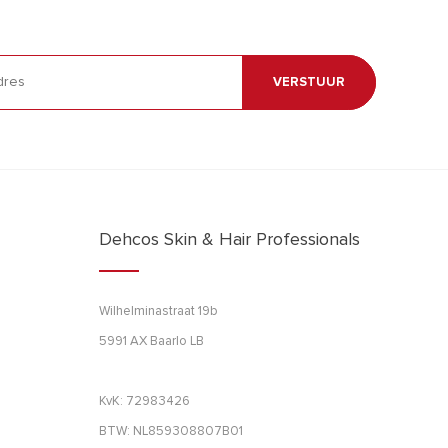
VERSTUUR
Dehcos Skin & Hair Professionals
Wilhelminastraat 19b
5991 AX Baarlo LB
KvK: 72983426
BTW: NL859308807B01