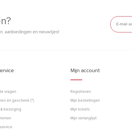
en?
n, aanbiedingen en nieuwtjes!
ervice
Mijn account
de vragen
Registreren
les én geschenk (*)
Mijn bestellingen
 & bezorging
Mijn tickets
blemen
Mijn verlanglijst
service