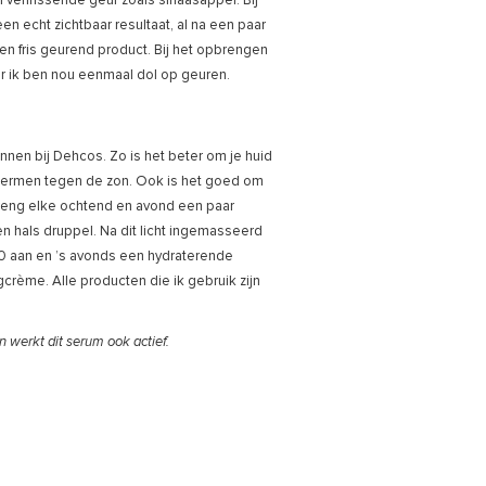
verfrissende geur zoals sinaasappel. Bij
een echt zichtbaar resultaat, al na een paar
en fris geurend product. Bij het opbrengen
aar ik ben nou eenmaal dol op geuren.
innen bij Dehcos. Zo is het beter om je huid
chermen tegen de zon. Ook is het goed om
reng elke ochtend en avond een paar
n hals druppel. Na dit licht ingemasseerd
 aan en ’s avonds een hydraterende
rème. Alle producten die ik gebruik zijn
n werkt dit serum ook actief.