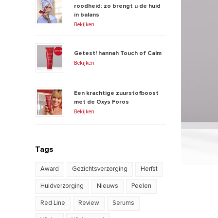
roodheid: zo brengt u de huid
in balans
Bekijken
Getest! hannah Touch of Calm
Bekijken
Een krachtige zuurstofboost
met de Oxys Foros
Bekijken
Tags
Award
Gezichtsverzorging
Herfst
Huidverzorging
Nieuws
Peelen
Red Line
Review
Serums