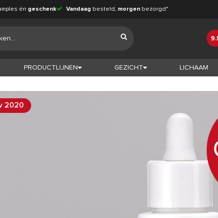
amples én
geschenk
Vandaag
besteld,
morgen
bezorgd*
9.
PRODUCTLIJNEN
GEZICHT
LICHAAM
v 2020