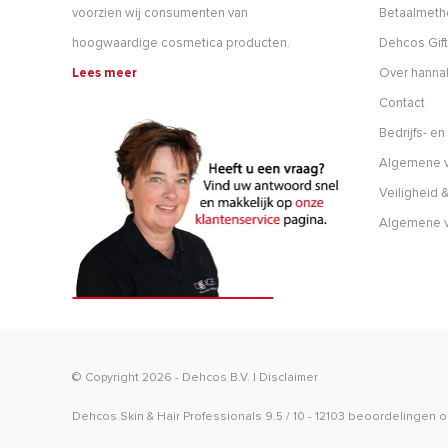
voorzien wij consumenten van
Betaalmet
hoogwaardige cosmetica producten.
Dehcos Gift
Lees meer
Over hanna
Contact
Bedrijfs- e
Algemene v
Veiligheid &
Algemene 
© Copyright 2026 -
Dehcos B.V.
|
Disclaimer
Dehcos Skin & Hair Professionals
9.5
/
10
-
12103
beoordelingen 