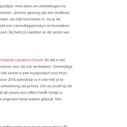
 puistjes, mee-eters en ontstekingen na
rdwenen. Jammer genoeg zijn wel zichtbaar
en, als mijn huid bleek is, zie je de
t met een camouflageproduct en foundation.
ssen. Bij Dehcos raadden ze dit serum van
in
hannah Opulence Serum
. En dat is het
ls sneeuw voor de zon verdwijnen. Overmatige
 Het serum is een kuurproduct voor thuis
voor 20% oplosbaar is in olie heb je te
 verbetering van je huid. Om de proef op de
dit serum voor effect heeft. Eerlijk is
er na ongeveer twee weken gebruik. Een