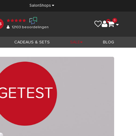
Salon
Shops
0
5
12103
beoordelingen
CADEAUS & SETS
SALE
BLOG