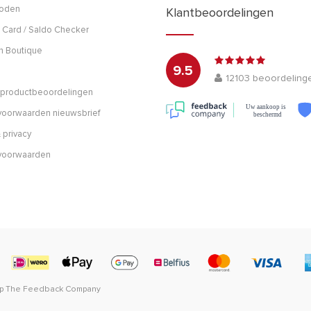
hoden
Klantbeoordelingen
 Card / Saldo Checker
h Boutique
9.5
12103
beoordeling
n productbeoordelingen
Uw aankoop is
oorwaarden nieuwsbrief
beschermd
 privacy
voorwaarden
op
The Feedback Company