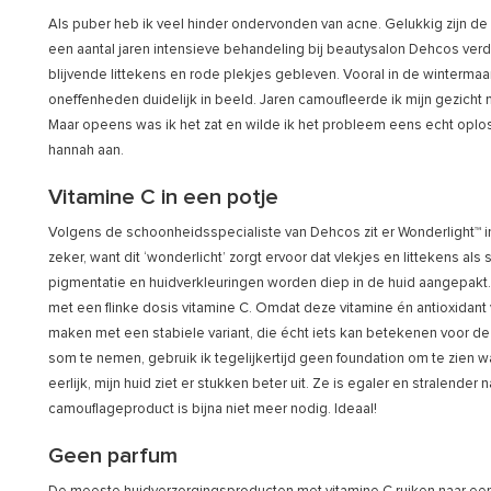
Als puber heb ik veel hinder ondervonden van acne. Gelukkig zijn de
een aantal jaren intensieve behandeling bij beautysalon Dehcos ve
blijvende littekens en rode plekjes gebleven. Vooral in de wintermaand
oneffenheden duidelijk in beeld. Jaren camoufleerde ik mijn gezich
Maar opeens was ik het zat en wilde ik het probleem eens echt oplo
hannah aan.
Vitamine C in een potje
Volgens de schoonheidsspecialiste van Dehcos zit er Wonderlight™ 
zeker, want dit ‘wonderlicht’ zorgt ervoor dat vlekjes en littekens a
pigmentatie en huidverkleuringen worden diep in de huid aangepakt.
met een flinke dosis vitamine C. Omdat deze vitamine én antioxidant 
maken met een stabiele variant, die écht iets kan betekenen voor de
som te nemen, gebruik ik tegelijkertijd geen foundation om te zien wat 
eerlijk, mijn huid ziet er stukken beter uit. Ze is egaler en stralend
camouflageproduct is bijna niet meer nodig. Ideaal!
Geen parfum