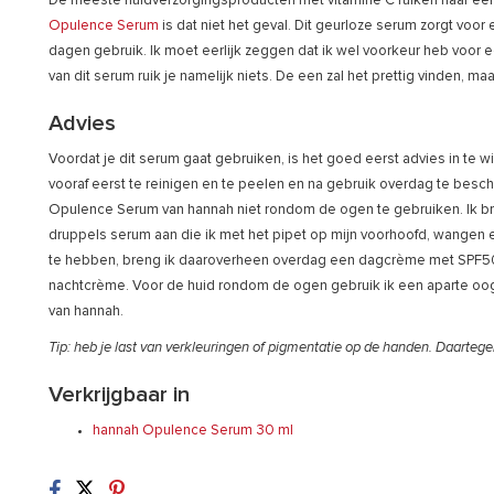
De meeste huidverzorgingsproducten met vitamine C ruiken naar een 
Opulence Serum
is dat niet het geval. Dit geurloze serum zorgt voor 
dagen gebruik. Ik moet eerlijk zeggen dat ik wel voorkeur heb voor e
van dit serum ruik je namelijk niets. De een zal het prettig vinden, m
Advies
Voordat je dit serum gaat gebruiken, is het goed eerst advies in te w
vooraf eerst te reinigen en te peelen en na gebruik overdag te bes
Opulence Serum van hannah niet rondom de ogen te gebruiken. Ik b
druppels serum aan die ik met het pipet op mijn voorhoofd, wangen e
te hebben, breng ik daaroverheen overdag een dagcrème met SPF50
nachtcrème. Voor de huid rondom de ogen gebruik ik een aparte oogc
van hannah.
Tip: heb je last van verkleuringen of pigmentatie op de handen. Daartege
Verkrijgbaar in
hannah Opulence Serum 30 ml