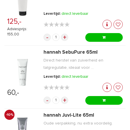
Levertijd:
direct leverbaar
125,-
★★★★★
★★★★★
Adviesprijs:
155,00
-
+
hannah SebuPure 65ml
Direct herstel van zuiverheid en
talgregulatie, ideaal voor ...
Levertijd:
direct leverbaar
★★★★★
★★★★★
60,-
-
+
hannah Juvi-Lite 65ml
-10%
Oude verpakking, nu extra voordelig.