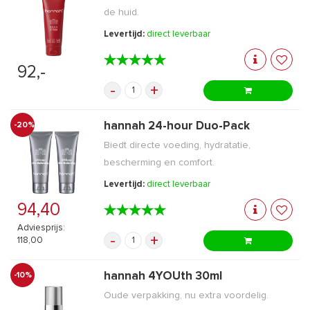
de huid.
Levertijd:
direct leverbaar
★★★★★
★★★★★
92,-
-
+
hannah 24-hour Duo-Pack
-20%
Biedt directe voeding, hydratatie,
bescherming en comfort.
Levertijd:
direct leverbaar
94,40
★★★★★
★★★★★
Adviesprijs:
-
+
118,00
hannah 4YOUth 30ml
-10%
Oude verpakking, nu extra voordelig.