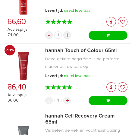
Levertijd:
direct leverbaar
66,60
★★★★★
★★★★★
Adviesprijs:
-
+
74,00
hannah Touch of Colour 65ml
-10%
Deze getinte dagcréme is de perfecte
manier om uw teint op ...
Levertijd:
direct leverbaar
86,40
★★★★★
★★★★★
Adviesprijs:
-
+
96,00
hannah Cell Recovery Cream
65ml
Verbetert de vet- en vochthuishouding