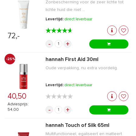
Zonbescherming voor de zeer lichte tot
lichte huid die niet ...
Levertijd:
direct leverbaar
★★★★★
★★★★★
72,-
-
+
hannah First Aid 30ml
-25%
Oude verpakking, nu extra voordelig.
Levertijd:
direct leverbaar
40,50
★★★★★
★★★★★
Adviesprijs:
-
+
54,00
hannah Touch of Silk 65ml
Multifunctioneel, egaliseert en matteert