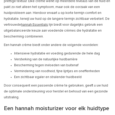
prettige textuur. Elke crème werkt op meerdere niveaus van de huid en
pakt zo niet alleen het symptoom, maar ook de oorzaak van een
huidprobleem aan. Hierdoor ervaart u op korte termijn comfort en
hydratatie, terwijl uw huid op de langere termijn zichtbaar verbetert. De
vertrouwde
hannah Essentials
lijn biedt voor dagelijks gebruik een
uitgebalanceerde keuze aan voedende crèmes die hydratatie en
bescherming combineren.
Een hannah crème biedt onder andere de volgende voordelen:
Intensieve hydratatie en voeding gedurende de hele dag
Versterking van de natuurlijke huidbarrière
Bescherming tegen invloeden van buitenaf
Vermindering van roodheid, fijne lijntjes en oneffenheden
Een zichtbaar egaler en stralender huidbeeld
Door consequent een passende crème te gebruiken, geeft u uw huid
de optimale ondersteuning voor herstel en behoud van een gezonde
uitstraling.
Een hannah moisturizer voor elk huidtype