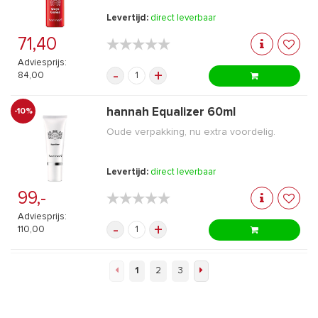
Levertijd:
direct leverbaar
71,40
★★★★★
★★★★★
Adviesprijs:
-
+
84,00
hannah Equalizer 60ml
-10%
Oude verpakking, nu extra voordelig.
Levertijd:
direct leverbaar
99,-
★★★★★
★★★★★
Adviesprijs:
-
+
110,00
1
2
3