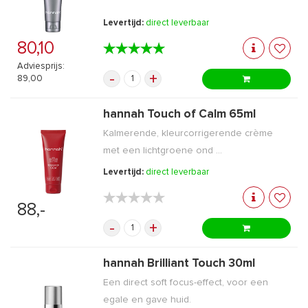
Levertijd:
direct leverbaar
80,10
★★★★★
★★★★★
Adviesprijs:
-
+
89,00
hannah Touch of Calm 65ml
Kalmerende, kleurcorrigerende crème
met een lichtgroene ond ...
Levertijd:
direct leverbaar
★★★★★
★★★★★
88,-
-
+
hannah Brilliant Touch 30ml
Een direct soft focus-effect, voor een
egale en gave huid.