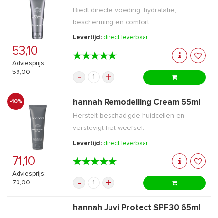
Biedt directe voeding, hydratatie,
bescherming en comfort.
Levertijd:
direct leverbaar
53,10
★★★★★
★★★★★
Adviesprijs:
59,00
-
+
hannah Remodelling Cream 65ml
-10%
Herstelt beschadigde huidcellen en
verstevigt het weefsel.
Levertijd:
direct leverbaar
71,10
★★★★★
★★★★★
Adviesprijs:
-
+
79,00
hannah Juvi Protect SPF30 65ml