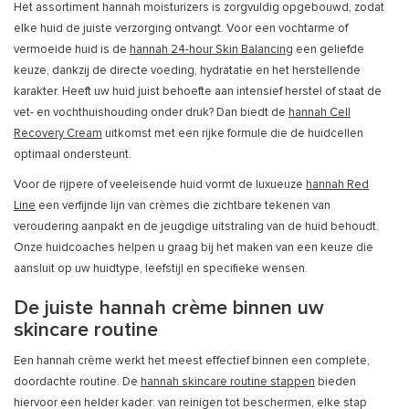
Het assortiment hannah moisturizers is zorgvuldig opgebouwd, zodat
elke huid de juiste verzorging ontvangt. Voor een vochtarme of
vermoeide huid is de
hannah 24-hour Skin Balancing
een geliefde
keuze, dankzij de directe voeding, hydratatie en het herstellende
karakter. Heeft uw huid juist behoefte aan intensief herstel of staat de
vet- en vochthuishouding onder druk? Dan biedt de
hannah Cell
Recovery Cream
uitkomst met een rijke formule die de huidcellen
optimaal ondersteunt.
Voor de rijpere of veeleisende huid vormt de luxueuze
hannah Red
Line
een verfijnde lijn van crèmes die zichtbare tekenen van
veroudering aanpakt en de jeugdige uitstraling van de huid behoudt.
Onze huidcoaches helpen u graag bij het maken van een keuze die
aansluit op uw huidtype, leefstijl en specifieke wensen.
De juiste hannah crème binnen uw
skincare routine
Een hannah crème werkt het meest effectief binnen een complete,
doordachte routine. De
hannah skincare routine stappen
bieden
hiervoor een helder kader: van reinigen tot beschermen, elke stap