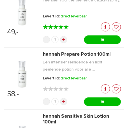
Intensief vochtherstellende gezichtsspray.
Levertijd:
direct leverbaar
★★★★★
★★★★★
49,-
-
+
hannah Prepare Potion 100ml
Een intensief reinigende en licht
peelende potion voor alle ...
Levertijd:
direct leverbaar
★★★★★
★★★★★
58,-
-
+
hannah Sensitive Skin Lotion
100ml