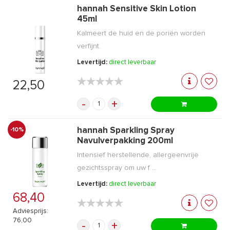
hannah Sensitive Skin Lotion
45ml
Kalmeert de huid en de poriën worden
verfijnt.
Levertijd:
direct leverbaar
★★★★★
★★★★★
22,50
-
+
hannah Sparkling Spray
-10%
Navulverpakking 200ml
Intensief herstellende, allergeenvrije
gezichtsspray om uw f ...
Levertijd:
direct leverbaar
68,40
★★★★★
★★★★★
Adviesprijs:
76,00
-
+