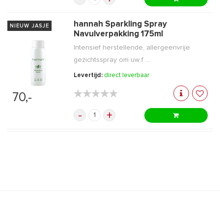
hannah Sparkling Spray
NIEUW JASJE
Navulverpakking 175ml
Intensief herstellende, allergeenvrije
gezichtsspray om uw f ...
Levertijd:
direct leverbaar
★★★★★
★★★★★
70,-
-
+