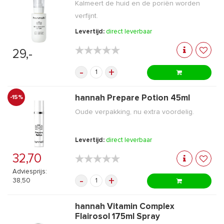
Kalmeert de huid en de poriën worden
verfijnt.
Levertijd:
direct leverbaar
★★★★★
★★★★★
29,-
-
+
hannah Prepare Potion 45ml
-15%
Oude verpakking, nu extra voordelig.
Levertijd:
direct leverbaar
32,70
★★★★★
★★★★★
Adviesprijs:
-
+
38,50
hannah Vitamin Complex
Flairosol 175ml Spray