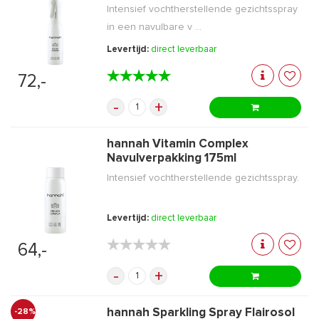
Intensief vochtherstellende gezichtsspray
in een navulbare v ...
Levertijd:
direct leverbaar
★★★★★
★★★★★
72,-
-
+
hannah Vitamin Complex
Navulverpakking 175ml
Intensief vochtherstellende gezichtsspray.
Levertijd:
direct leverbaar
★★★★★
★★★★★
64,-
-
+
hannah Sparkling Spray Flairosol
-28%