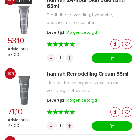
hannah 24-hour Skin Balancing
BESTSELLER
65ml
Biedt directe voeding, hydratatie,
bescherming en comfort.
Levertijd:
Morgen bezorgd
53,10
★★★★★
★★★★★
Adviesprijs:
59,00
-
+
hannah Remodelling Cream 65ml
-10%
Herstelt beschadigde huidcellen en
verstevigt het weefsel.
Levertijd:
Morgen bezorgd
71,10
★★★★★
★★★★★
Adviesprijs:
-
+
79,00