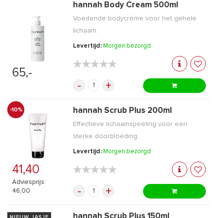
hannah Body Cream 500ml
Voedende bodycrème voor het gehele
lichaam.
Levertijd:
Morgen bezorgd
★★★★★
★★★★★
65,-
-
+
hannah Scrub Plus 200ml
-10%
Effectieve lichaamspeeling voor een
sterke doorbloeding.
Levertijd:
Morgen bezorgd
41,40
★★★★★
★★★★★
Adviesprijs:
-
+
46,00
hannah Scrub Plus 150ml
NIEUW JASJE