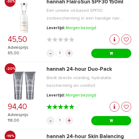
hannah FlairoSun SPF30 150ml
-30%
Een unieke oil-based SPF30
zonbescherming in een handige nav ...
Levertijd:
Morgen bezorgd
45,50
★★★★★
★★★★★
Adviesprijs:
-
+
65,00
hannah 24-hour Duo-Pack
-20%
Biedt directe voeding, hydratatie,
bescherming en comfort.
Levertijd:
Morgen bezorgd
94,40
★★★★★
★★★★★
Adviesprijs:
-
+
118,00
hannah 24-hour Skin Balancing
-19%