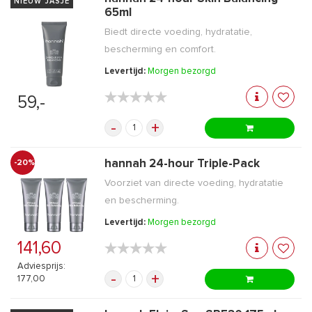
NIEUW JASJE
65ml
Biedt directe voeding, hydratatie,
bescherming en comfort.
Levertijd:
Morgen bezorgd
★★★★★
★★★★★
59,-
-
+
hannah 24-hour Triple-Pack
-20%
Voorziet van directe voeding, hydratatie
en bescherming.
Levertijd:
Morgen bezorgd
141,60
★★★★★
★★★★★
Adviesprijs:
-
+
177,00