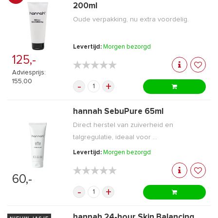
200ml
Oude verpakking, nu extra voordelig.
Levertijd:
Morgen bezorgd
125,-
★★★★★
★★★★★
Adviesprijs:
155,00
-
+
hannah SebuPure 65ml
Direct herstel van zuiverheid en
talgregulatie, ideaal voor ...
Levertijd:
Morgen bezorgd
★★★★★
★★★★★
60,-
-
+
hannah 24-hour Skin Balancing