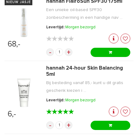
hannah FlairoSun SPF30 175ml
NIEUW JASJE
Een unieke oil-based SPF30
zonbescherming in een handige nav ...
Levertijd:
Morgen bezorgd
★★★★★
★★★★★
68,-
-
+
hannah 24-hour Skin Balancing
5ml
Bij besteding vanaf 85,- kunt u dit gratis
geschenk kiezen i ...
Levertijd:
Morgen bezorgd
★★★★★
★★★★★
6,-
-
+