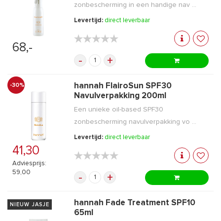
zonbescherming in een handige nav ...
Levertijd:
direct leverbaar
★★★★★
★★★★★
68,-
-
+
hannah FlairoSun SPF30
-30%
Navulverpakking 200ml
Een unieke oil-based SPF30
zonbescherming navulverpakking vo ...
Levertijd:
direct leverbaar
41,30
★★★★★
★★★★★
Adviesprijs:
59,00
-
+
hannah Fade Treatment SPF10
NIEUW JASJE
65ml