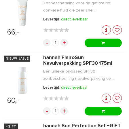
Zonbescherming voor de getinte tot
donkere huid die zeer sne ...
Levertijd:
direct leverbaar
★★★★★
★★★★★
66,-
-
+
hannah FlairoSun
NIEUW JASJE
Navulverpakking SPF30 175ml
Een unieke oil-based SPF30
zonbescherming navulverpakking vo ...
Levertijd:
direct leverbaar
★★★★★
★★★★★
60,-
-
+
hannah Sun Perfection Set +GIFT
+GIFT