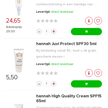
zonbescherming in een handige nav ...
Levertijd:
direct leverbaar
24,65
★★★★★
★★★★★
Adviesprijs:
-
+
29,00
hannah Juvi Protect SPF30 5ml
Bij besteding vanaf 85,- kunt u dit gratis
geschenk kiezen i ...
Levertijd:
direct leverbaar
★★★★★
★★★★★
5,50
-
+
hannah High Quality Cream SPF15
65ml
Zonbescherming voor de lichte tot getinte