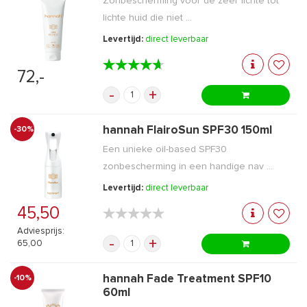
Zonbescherming voor de zeer lichte tot
lichte huid die niet ...
Levertijd:
direct leverbaar
★★★★★
★★★★★
72,-
-
+
hannah FlairoSun SPF30 150ml
-30%
Een unieke oil-based SPF30
zonbescherming in een handige nav ...
Levertijd:
direct leverbaar
45,50
★★★★★
★★★★★
Adviesprijs:
-
+
65,00
hannah Fade Treatment SPF10
-10%
60ml