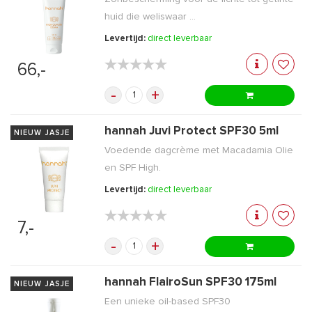
huid die weliswaar ...
Levertijd:
direct leverbaar
★★★★★
★★★★★
66,-
-
+
hannah Juvi Protect SPF30 5ml
NIEUW JASJE
Voedende dagcrème met Macadamia Olie
en SPF High.
Levertijd:
direct leverbaar
★★★★★
★★★★★
7,-
-
+
hannah FlairoSun SPF30 175ml
NIEUW JASJE
Een unieke oil-based SPF30