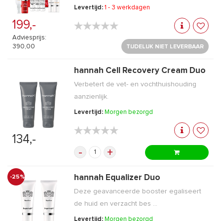
Levertijd:
1 - 3 werkdagen
199,-
★★★★★
★★★★★
Adviesprijs:
390,00
TIJDELIJK NIET LEVERBAAR
hannah Cell Recovery Cream Duo
Verbetert de vet- en vochthuishouding
aanzienlijk.
Levertijd:
Morgen bezorgd
★★★★★
★★★★★
134,-
-
+
hannah Equalizer Duo
-25%
Deze geavanceerde booster egaliseert
de huid en verzacht bes ...
Levertijd:
Morgen bezorgd