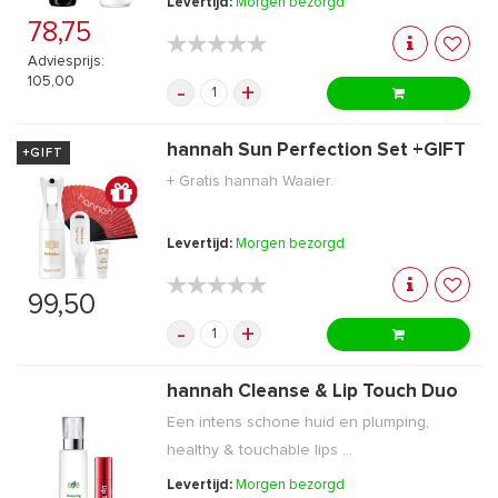
Levertijd:
Morgen bezorgd
78,75
★★★★★
★★★★★
Adviesprijs:
105,00
-
+
hannah Sun Perfection Set +GIFT
+GIFT
+ Gratis hannah Waaier.
Levertijd:
Morgen bezorgd
★★★★★
★★★★★
99,50
-
+
hannah Cleanse & Lip Touch Duo
Een intens schone huid en plumping,
healthy & touchable lips ...
Levertijd:
Morgen bezorgd