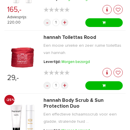
165,-
★★★★★
★★★★★
Adviesprijs:
-
+
220,00
hannah Toilettas Rood
Een mooie unieke en zeer ruime toilettas
van hannah.
Levertijd:
Morgen bezorgd
★★★★★
★★★★★
29,-
-
+
hannah Body Scrub & Sun
-25%
Protection Duo
Een effectieve lichaamsscrub voor een
gladde, stralende huid ...