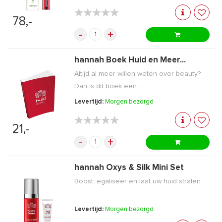
★★★★★
★★★★★
78,-
-
+
hannah Boek Huid en Meer...
Altijd al meer willen weten over beauty?
Dan is dit boek een ...
Levertijd:
Morgen bezorgd
★★★★★
★★★★★
21,-
-
+
hannah Oxys & Silk Mini Set
Boost, egaliseer en laat uw huid stralen.
Levertijd:
Morgen bezorgd