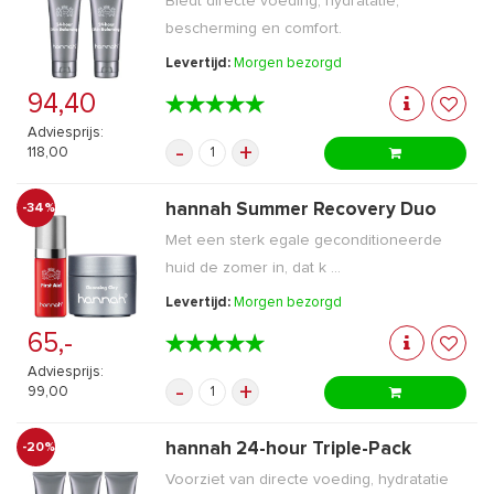
Biedt directe voeding, hydratatie,
bescherming en comfort.
Levertijd:
Morgen bezorgd
94,40
★★★★★
★★★★★
Adviesprijs:
-
+
118,00
hannah Summer Recovery Duo
-34%
Met een sterk egale geconditioneerde
huid de zomer in, dat k ...
Levertijd:
Morgen bezorgd
65,-
★★★★★
★★★★★
Adviesprijs:
-
+
99,00
hannah 24-hour Triple-Pack
-20%
Voorziet van directe voeding, hydratatie