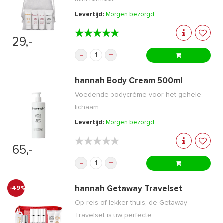
Levertijd:
Morgen bezorgd
★★★★★
★★★★★
29,-
-
+
hannah Body Cream 500ml
Voedende bodycrème voor het gehele
lichaam.
Levertijd:
Morgen bezorgd
★★★★★
★★★★★
65,-
-
+
hannah Getaway Travelset
-49%
Op reis of lekker thuis, de Getaway
Travelset is uw perfecte ...