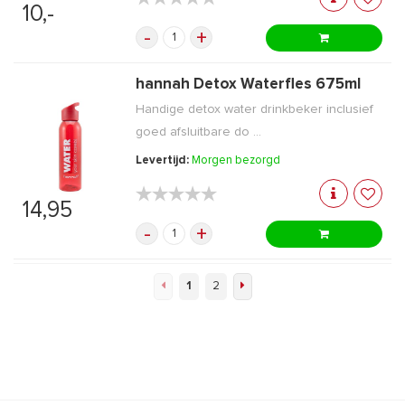
10,-
-
+
hannah Detox Waterfles 675ml
Handige detox water drinkbeker inclusief
goed afsluitbare do ...
Levertijd:
Morgen bezorgd
★★★★★
★★★★★
14,95
-
+
1
2