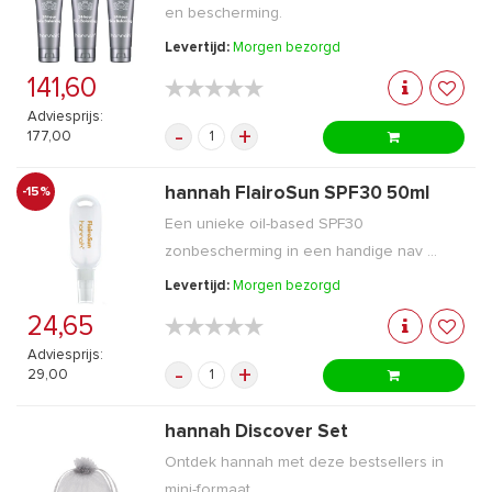
en bescherming.
Levertijd:
Morgen bezorgd
141,60
★★★★★
★★★★★
Adviesprijs:
-
+
177,00
hannah FlairoSun SPF30 50ml
-15%
Een unieke oil-based SPF30
zonbescherming in een handige nav ...
Levertijd:
Morgen bezorgd
24,65
★★★★★
★★★★★
Adviesprijs:
-
+
29,00
hannah Discover Set
Ontdek hannah met deze bestsellers in
mini-formaat.