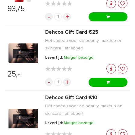
★★★★★
★★★★★
93,75
-
+
Dehcos Gift Card €25
Hét cadeau voor de beauty, makeup en
skincare liefhebber!
Levertijd:
Morgen bezorgd
★★★★★
★★★★★
25,-
-
+
Dehcos Gift Card €10
Hét cadeau voor de beauty, makeup en
skincare liefhebber!
Levertijd:
Morgen bezorgd
★★★★★
★★★★★