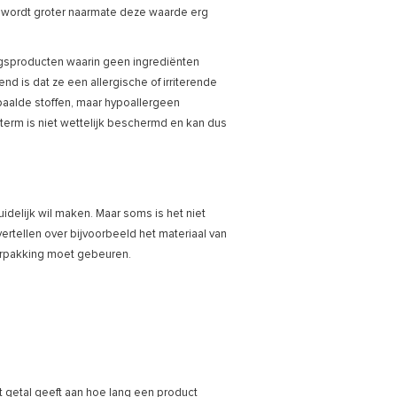
tie wordt groter naarmate deze waarde erg
ngsproducten waarin geen ingrediënten
nd is dat ze een allergische of irriterende
aalde stoffen, maar hypoallergeen
 term is niet wettelijk beschermd en kan dus
idelijk wil maken. Maar soms is het niet
ertellen over bijvoorbeeld het materiaal van
 verpakking moet gebeuren.
t getal geeft aan hoe lang een product