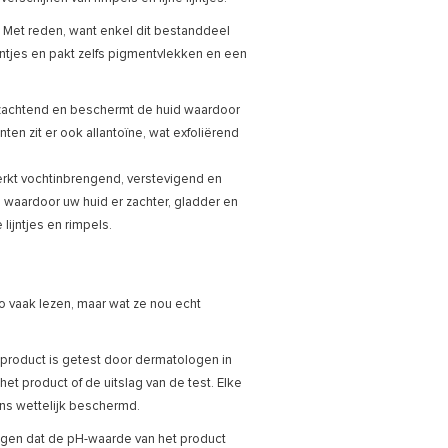
. Met reden, want enkel dit bestanddeel
ijntjes en pakt zelfs pigmentvlekken en een
erzachtend en beschermt de huid waardoor
ten zit er ook allantoïne, wat exfoliërend
rkt vochtinbrengend, verstevigend en
 waardoor uw huid er zachter, gladder en
 lijntjes en rimpels.
vaak lezen, maar wat ze nou echt
 product is getest door dermatologen in
 het product of de uitslag van de test. Elke
eens wettelijk beschermd.
zeggen dat de pH-waarde van het product