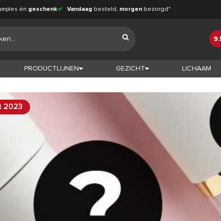
amples én
geschenk
Vandaag
besteld,
morgen
bezorgd*
9.
PRODUCTLIJNEN
GEZICHT
LICHAAM
t 2023