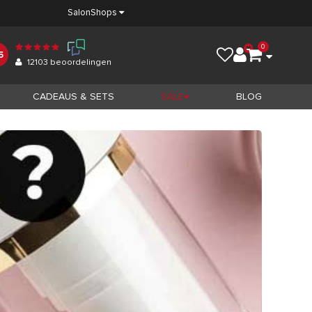
Salon
Shops
0
5
12103
beoordelingen
CADEAUS & SETS
SALE
BLOG