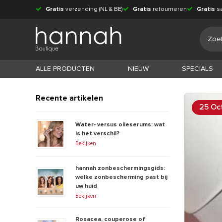
Gratis
verzending (NL & BE)
Gratis
retourneren
Gratis
s
ALLE PRODUCTEN
NIEUW
SPECIALS
Recente artikelen
25 Oc
Water- versus olieserums: wat
is het verschil?
Bekijken
hannah zonbeschermingsgids:
welke zonbescherming past bij
uw huid
Bekijken
Rosacea, couperose of