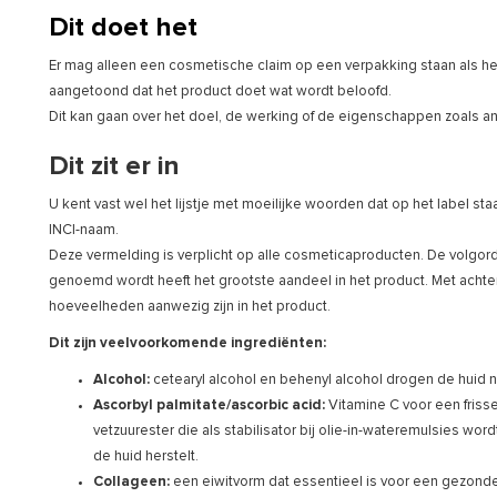
Dit doet het
Er mag alleen een cosmetische claim op een verpakking staan als he
aangetoond dat het product doet wat wordt beloofd.
Dit kan gaan over het doel, de werking of de eigenschappen zoals an
Dit zit er in
U kent vast wel het lijstje met moeilijke woorden dat op het label staa
INCI-naam.
Deze vermelding is verplicht op alle cosmeticaproducten. De volgord
genoemd wordt heeft het grootste aandeel in het product. Met achter
hoeveelheden aanwezig zijn in het product.
Dit zijn veelvoorkomende ingrediënten:
Alcohol:
cetearyl alcohol en behenyl alcohol drogen de huid ni
Ascorbyl palmitate/ascorbic acid:
Vitamine C voor een frisse
vetzuurester die als stabilisator bij olie-in-wateremulsies word
de huid herstelt.
Collageen:
een eiwitvorm dat essentieel is voor een gezond