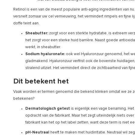
Retinol is een van de meest populaire anti-aging ingrediënten van nu
versnelt zomaar uw cel vernieuwing, het vermindert rimpels en fijne l
doffe teint aan.
Sheabutter:
zorgt voor een sterkte hydratatie, is extreem v
het zorgt voor een sterke huid barrière. Naast goede antioxidan
werkt, in sheabutter.
Sodium hyaluronate:
ook wel Hyaluronzuur genoemd, het we
gladmakend. Hyaluronzuur verfrist ook de bovenste huidlagen,
stralend uitziet. Het vermindert direct de zichtbaarheid van fijne
Dit betekent het
Vaak worden er termen genoemd die bekend klinken omdat we ze zo 
betekenen?
Dermatologisch getest
is eigenlijk een vage benaming. Het
opdracht van de fabrikant. Maar het zegt uiteindelijk niets over
fabrikant kan het op het label zetten, want deze term is niet 
pH-Neutraal
heeft te maken met huidirritatie. Neutraal wil 