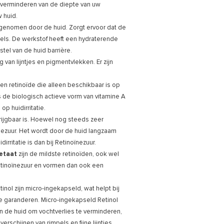
 verminderen van de diepte van uw
 huid.
genomen door de huid. Zorgt ervoor dat de
impels. De werkstof heeft een hydraterende
stel van de huid barrière.
van lijntjes en pigmentvlekken. Er zijn
n retinoïde die alleen beschikbaar is op
is de biologisch actieve vorm van vitamine A
p huidirritatie.
rijgbaar is. Hoewel nog steeds zeer
nezuur. Het wordt door de huid langzaam
irritatie is dan bij Retinoïnezuur.
etaat
zijn de mildste retinoïden, ook wel
 Retinoïnezuur en vormen dan ook een
nol zijn micro-ingekapseld, wat helpt bij
te garanderen. Micro-ingekapseld Retinol
n de huid om vochtverlies te verminderen,
erschijnen van rimpels en fijne lijntjes.