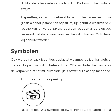
dichtbij de pH-waarde van de huid ligt. De kans op huidirrita
afwijkt.
Hypoallergeen
wordt gebruikt bij schoonheids- en verzorgi
(zoals alcohol, parabenen of parfum) zijn gebruikt waarvan beke
reactie kunnen veroorzaken. Iedereen reageert anders op bep
betekent niet dat er nóóit een reactie zal optreden. Ook deze
vrij gebruikt worden.
Symbolen
Ook worden er vaak icoontjes geplaatst waarmee de fabrikant iets du
meteen logisch wat dit nu betekent, toch? De symbolen kunnen iets v
de verpakking of het milieuvriendelijk is of wat er na afloop met de
Houdbaarheid na opening:
Dit is het het PAO-symbool, oftewel “Period-After-Opening”. Di