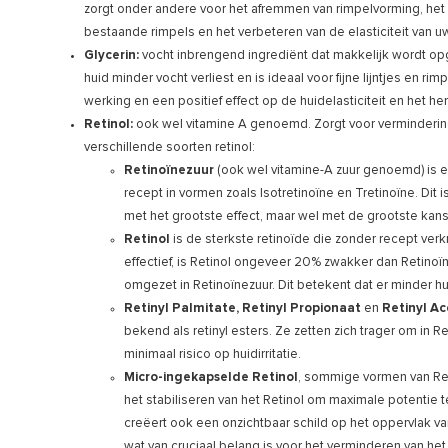
zorgt onder andere voor het afremmen van rimpelvorming, het
bestaande rimpels en het verbeteren van de elasticiteit van uw
Glycerin:
vocht inbrengend ingrediënt dat makkelijk wordt op
huid minder vocht verliest en is ideaal voor fijne lijntjes en r
werking en een positief effect op de huidelasticiteit en het her
Retinol:
ook wel vitamine A genoemd. Zorgt voor vermindering 
verschillende soorten retinol:
Retinoïnezuur
(ook wel vitamine-A zuur genoemd) is ee
recept in vormen zoals Isotretinoïne en Tretinoïne. Dit 
met het grootste effect, maar wel met de grootste kans o
Retinol
is de sterkste retinoïde die zonder recept verk
effectief, is Retinol ongeveer 20% zwakker dan Retinoï
omgezet in Retinoïnezuur. Dit betekent dat er minder huid
Retinyl Palmitate, Retinyl Propionaat
en
Retinyl
Ac
bekend als retinyl esters. Ze zetten zich trager om in
minimaal risico op huidirritatie.
Micro-ingekapselde Retinol
, sommige vormen van Reti
het stabiliseren van het Retinol om maximale potentie 
creëert ook een onzichtbaar schild op het oppervlak va
wat van cruciaal belang is voor het verminderen van het v