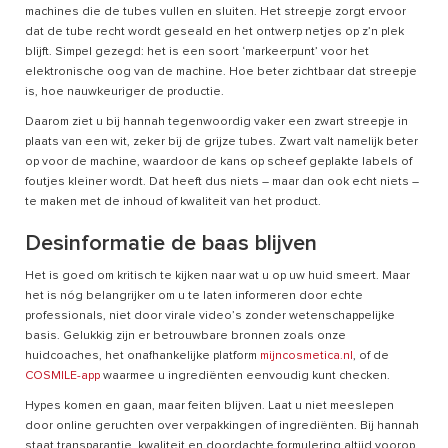
machines die de tubes vullen en sluiten. Het streepje zorgt ervoor
dat de tube recht wordt geseald en het ontwerp netjes op z’n plek
blijft. Simpel gezegd: het is een soort ‘markeerpunt’ voor het
elektronische oog van de machine. Hoe beter zichtbaar dat streepje
is, hoe nauwkeuriger de productie.
Daarom ziet u bij hannah tegenwoordig vaker een zwart streepje in
plaats van een wit, zeker bij de grijze tubes. Zwart valt namelijk beter
op voor de machine, waardoor de kans op scheef geplakte labels of
foutjes kleiner wordt. Dat heeft dus niets – maar dan ook echt niets –
te maken met de inhoud of kwaliteit van het product.
Desinformatie de baas blijven
Het is goed om kritisch te kijken naar wat u op uw huid smeert. Maar
het is nóg belangrijker om u te laten informeren door echte
professionals, niet door virale video’s zonder wetenschappelijke
basis. Gelukkig zijn er betrouwbare bronnen zoals onze
huidcoaches, het onafhankelijke platform
mijncosmetica.nl
, of de
COSMILE-app
waarmee u ingrediënten eenvoudig kunt checken.
Hypes komen en gaan, maar feiten blijven. Laat u niet meeslepen
door online geruchten over verpakkingen of ingrediënten. Bij hannah
staat transparantie, kwaliteit en doordachte formulering altijd voorop