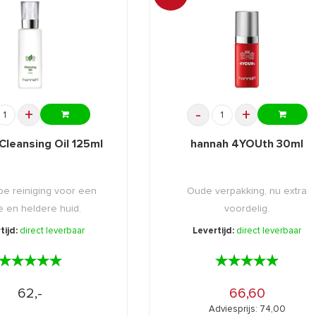
+
-
+
Cleansing Oil 125ml
hannah 4YOUth 30ml
pe reiniging voor een
Oude verpakking, nu extra
se en heldere huid.
voordelig.
tijd:
direct leverbaar
Levertijd:
direct leverbaar
★★★★★
★★★★★
★★★★★
★★★★★
62,-
66,60
Adviesprijs: 74,00