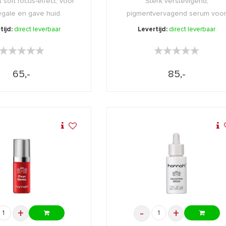
 soft focus-effect, voor
Sterk verstevigend,
gale en gave huid.
pigmentvervagend serum voo
een egale hu ...
tijd:
direct leverbaar
Levertijd:
direct leverbaar
★★★★★
★★★★★
★★★★★
★★★★★
65,-
85,-
+
-
+