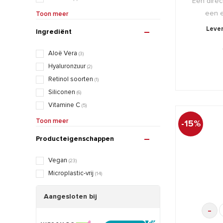
Een direct
Irritatie/roodheid
(15)
een e
Toon meer
Littekens
(1)
Lever
Ingrediënt
Pigmentatie
(11)
Rimpels/fijne lijntjes
(16)
Aloë Vera
(3)
Wallen/donkere kringen
(19)
Hyaluronzuur
(2)
Retinol soorten
(1)
Siliconen
(6)
Vitamine C
(5)
Vitamine E
(11)
Toon meer
-15%
Zuren (AHA, BHA, PHA)
(2)
Producteigenschappen
Vegan
(23)
Microplastic-vrij
(14)
Aangesloten bij
-