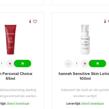
+
-
+
h Personal Choice
hannah Sensitive Skin Loti
65ml
100ml
NA-bescherming dankzij
Kalmeert de huid en de porië
ekingsremmende werkin
worden verfijnt.
...
tijd:
direct leverbaar
Levertijd:
direct leverbaar