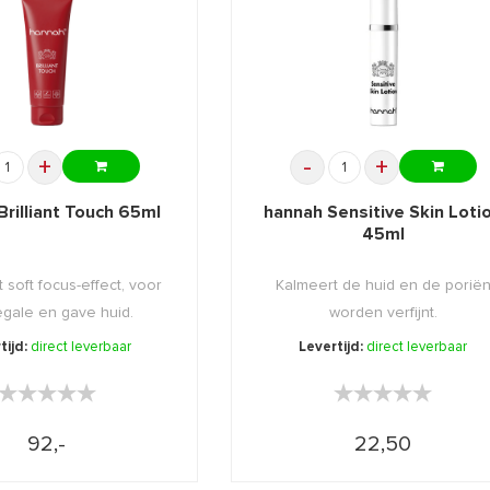
+
-
+
Brilliant Touch 65ml
hannah Sensitive Skin Loti
45ml
 soft focus-effect, voor
Kalmeert de huid en de porië
gale en gave huid.
worden verfijnt.
tijd:
direct leverbaar
Levertijd:
direct leverbaar
★★★★★
★★★★★
★★★★★
★★★★★
92,-
22,50