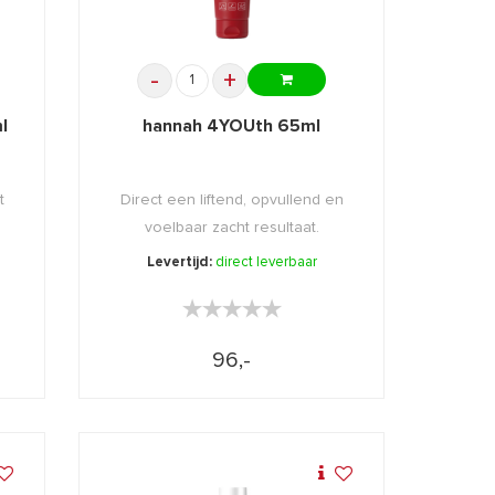
-
+
l
hannah 4YOUth 65ml
t
Direct een liftend, opvullend en
voelbaar zacht resultaat.
Levertijd:
direct leverbaar
★★★★★
★★★★★
96,-