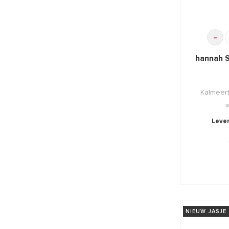
-
hannah S
Kalmeert
w
Lever
NIEUW JASJE