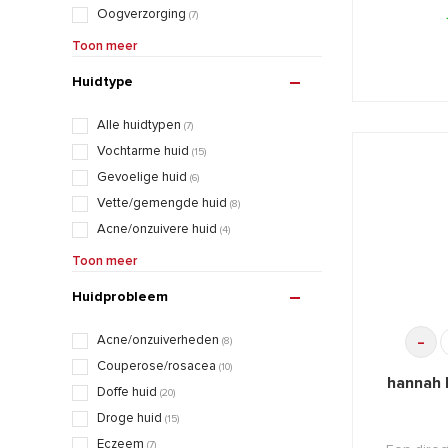
Oogverzorging
(7)
Crème/moisturizer
(11)
Toon meer
Masker
(4)
Huidtype
Target Treatment
(3)
Make-up
(5)
Alle huidtypen
(7)
Accessoires
(1)
Vochtarme huid
(15)
Lichaamsverzorging
(1)
Gevoelige huid
(6)
Vette/gemengde huid
(8)
Acne/onzuivere huid
(4)
Rijpe huid
(16)
Toon meer
Verouderde huid
(16)
Huidprobleem
-
Acne/onzuiverheden
(8)
Couperose/rosacea
(10)
hannah 
Doffe huid
(20)
Droge huid
(15)
Eczeem
(7)