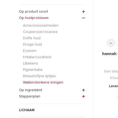
Op product soort
Op huidprobleem
Acne/onzuiverheden
Couperose/rosacea
Doffe huid
-
Droge huid
Eczeem
hannah 
Irritatie/roodheid
Littekens
Pigmentatie
Een die
Rimpels/fijne lijntjes
fris
Wallen/donkere kringen
Lever
Op ingrediënt
Stappenplan
LICHAAM