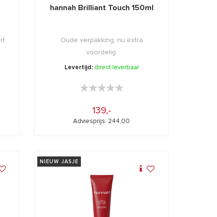
hannah Brilliant Touch 150ml
rt
Oude verpakking, nu extra
voordelig.
Levertijd:
direct leverbaar
★★★★★
★★★★★
139,-
Adviesprijs: 244,00
NIEUW JASJE