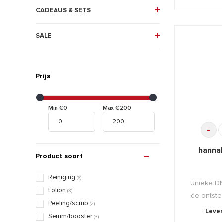
CADEAUS & SETS
SALE
Prijs
Min €0
Max €200
-
hanna
Product soort
Reiniging
(6)
Unieke D
Lotion
(3)
de ontst
Peeling/scrub
(2)
Lever
Serum/booster
(3)