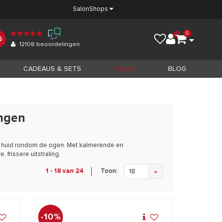
Salon
Shops
0
5
12108
beoordelingen
CADEAUS & SETS
SALE
BLOG
ngen
ge huid rondom de ogen. Met kalmerende en
frissere uitstraling.
Toon:
1 - 18 van 24
18
-10%