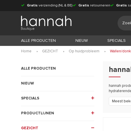
Gratis
verzending (NL & BE)
Gratis
retourneren
Gratis
s
ALLE PRODUCTEN
NIEUW
SPECIALS
Home
GEZICHT
Op huidprobleem
Wallen/donk
hanna
ALLE PRODUCTEN
NIEUW
hannah produ
hydraterende
SPECIALS
Meest bek
PRODUCTLIJNEN
GEZICHT