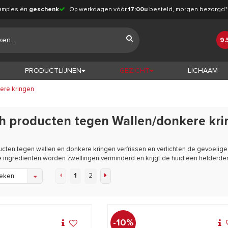
amples én
geschenk
Op werkdagen vóór
17:00u
besteld, morgen bezorgd*
9.
PRODUCTLIJNEN
GEZICHT
LICHAAM
ere kringen
h producten tegen Wallen/donkere kri
cten tegen wallen en donkere kringen verfrissen en verlichten de gevoeli
 ingrediënten worden zwellingen verminderd en krijgt de huid een helderdere, 
1
2
eken
-10%