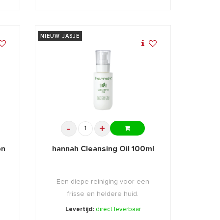
NIEUW JASJE
-
+
on
hannah Cleansing Oil 100ml
n
Een diepe reiniging voor een
frisse en heldere huid.
Levertijd:
direct leverbaar