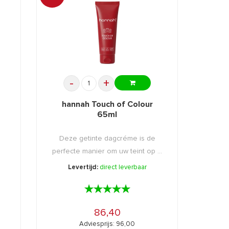
-
+
hannah Touch of Colour
65ml
Deze getinte dagcréme is de
perfecte manier om uw teint op ...
Levertijd:
direct leverbaar
★★★★★
★★★★★
86,40
Adviesprijs: 96,00