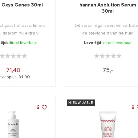
 Oxys Genes 30ml
hannah Asolution Serum
30ml
ct gaat het assortiment
Dit serum egaliseert én verbete
, daarom nu extra v ...
de stevigheid van de huid
tijd:
direct leverbaar
Levertijd:
direct leverbaar
★★★★★
★★★★★
★★★★★
★★★★★
71,40
75,-
dviesprijs: 84,00
NIEUW JASJE