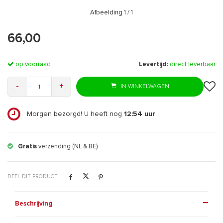
Afbeelding
1
/ 1
66,00
op voorraad
Levertijd:
direct leverbaar
-
+
IN WINKELWAGEN
Morgen bezorgd! U heeft nog
12:54
uur
Gratis
verzending (NL & BE)
DEEL DIT PRODUCT
Beschrijving