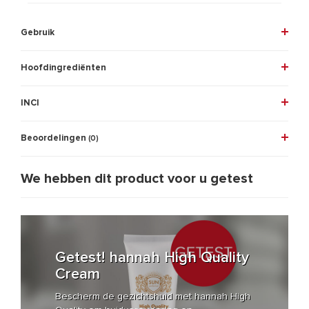
Gebruik
Hoofdingrediënten
INCI
Beoordelingen
(0)
We hebben dit product voor u getest
Getest! hannah High Quality
Cream
Bescherm de gezichtshuid met hannah High