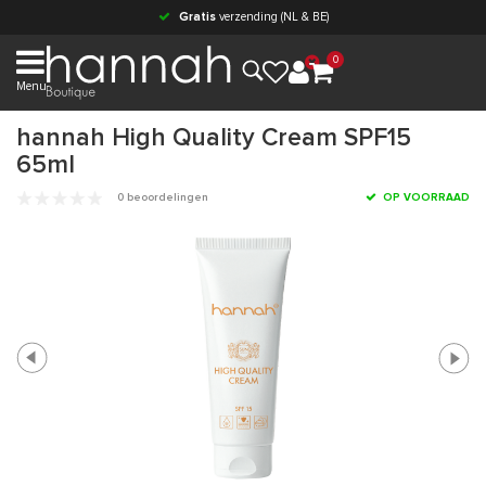
Gratis
verzending (NL & BE)
0
Menu
hannah High Quality Cream SPF15
65ml
0 beoordelingen
OP VOORRAAD