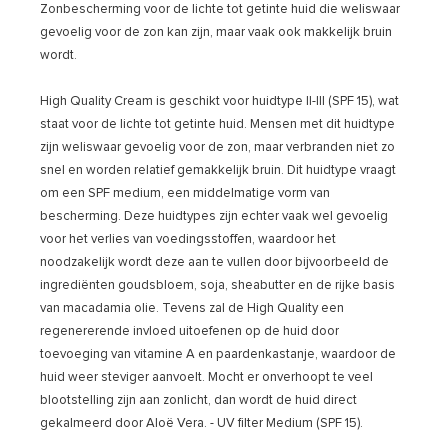
Zonbescherming voor de lichte tot getinte huid die weliswaar
gevoelig voor de zon kan zijn, maar vaak ook makkelijk bruin
wordt.
High Quality Cream is geschikt voor huidtype II-III (SPF 15), wat
staat voor de lichte tot getinte huid. Mensen met dit huidtype
zijn weliswaar gevoelig voor de zon, maar verbranden niet zo
snel en worden relatief gemakkelijk bruin. Dit huidtype vraagt
om een SPF medium, een middelmatige vorm van
bescherming. Deze huidtypes zijn echter vaak wel gevoelig
voor het verlies van voedingsstoffen, waardoor het
noodzakelijk wordt deze aan te vullen door bijvoorbeeld de
ingrediënten goudsbloem, soja, sheabutter en de rijke basis
van macadamia olie. Tevens zal de High Quality een
regenererende invloed uitoefenen op de huid door
toevoeging van vitamine A en paardenkastanje, waardoor de
huid weer steviger aanvoelt. Mocht er onverhoopt te veel
blootstelling zijn aan zonlicht, dan wordt de huid direct
gekalmeerd door Aloë Vera. - UV filter Medium (SPF 15).