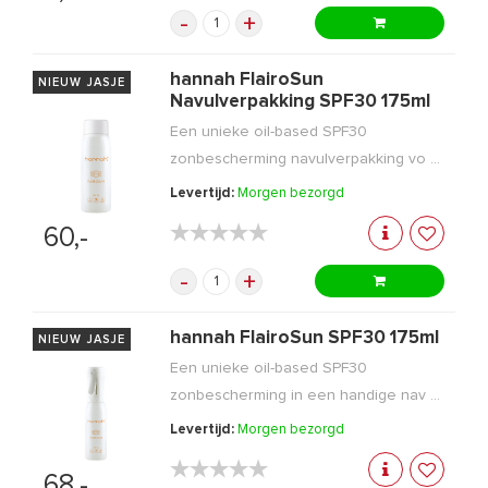
-
+
hannah FlairoSun
NIEUW JASJE
Navulverpakking SPF30 175ml
Een unieke oil-based SPF30
zonbescherming navulverpakking vo ...
Levertijd:
Morgen bezorgd
★★★★★
★★★★★
60,-
-
+
hannah FlairoSun SPF30 175ml
NIEUW JASJE
Een unieke oil-based SPF30
zonbescherming in een handige nav ...
Levertijd:
Morgen bezorgd
★★★★★
★★★★★
68,-