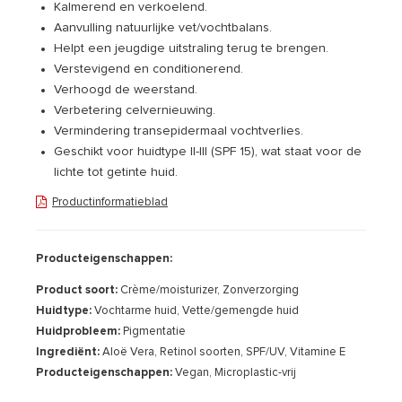
Kalmerend en verkoelend.
Aanvulling natuurlijke vet/vochtbalans.
Helpt een jeugdige uitstraling terug te brengen.
Verstevigend en conditionerend.
Verhoogd de weerstand.
Verbetering celvernieuwing.
Vermindering transepidermaal vochtverlies.
Geschikt voor huidtype II-III (SPF 15), wat staat voor de
lichte tot getinte huid.
Productinformatieblad
Producteigenschappen:
Product soort:
Crème/moisturizer, Zonverzorging
Huidtype:
Vochtarme huid, Vette/gemengde huid
Huidprobleem:
Pigmentatie
Ingrediënt:
Aloë Vera, Retinol soorten, SPF/UV, Vitamine E
Producteigenschappen:
Vegan, Microplastic-vrij