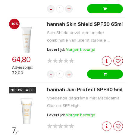
-
+
hannah Skin Shield SPF50 65ml
-10%
Skin Shield bevat een unieke
combinatie van uiterst stabiele ...
Levertijd:
Morgen bezorgd
64,80
★★★★★
★★★★★
Adviesprijs:
72,00
-
+
hannah Juvi Protect SPF30 5ml
NIEUW JASJE
Voedende dagcrème met Macadamia
Olie en SPF High.
Levertijd:
Morgen bezorgd
★★★★★
★★★★★
7,-