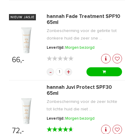
hannah Fade Treatment SPF10
NIEUW JASJE
65ml
Zonbescherming voor de getinte tot
donkere huid die zeer sne ...
Levertijd:
Morgen bezorgd
★★★★★
★★★★★
66,-
-
+
hannah Juvi Protect SPF30
65ml
Zonbescherming voor de zeer lichte
tot lichte huid die niet ...
Levertijd:
Morgen bezorgd
★★★★★
★★★★★
72,-