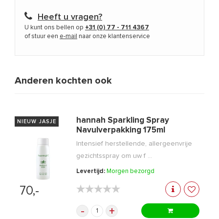
Heeft u vragen?
U kunt ons bellen op
+31 (0) 77 - 711 4367
of stuur een
e-mail
naar onze klantenservice
Anderen kochten ook
hannah Sparkling Spray
NIEUW JASJE
Navulverpakking 175ml
Intensief herstellende, allergeenvrije
gezichtsspray om uw f ...
Levertijd:
Morgen bezorgd
★★★★★
★★★★★
70,-
-
+