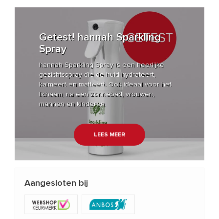
Getest! hannah Sparkling
Spray
hannah Sparkling Spray is een heerlijke
gezichtsspray die de huid hydrateert,
kalmeert en matteert. Ook ideaal voor het
lichaam, na een zonnebad, vrouwen,
mannen en kinderen.
LEES MEER
Aangesloten bij