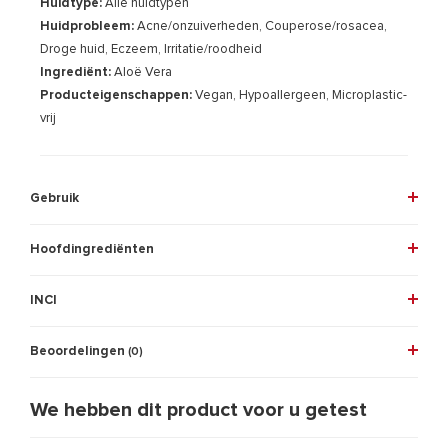
Huidtype:
Alle huidtypen
Huidprobleem:
Acne/onzuiverheden, Couperose/rosacea,
Droge huid, Eczeem, Irritatie/roodheid
Ingrediënt:
Aloë Vera
Producteigenschappen:
Vegan, Hypoallergeen, Microplastic-
vrij
Gebruik
Hoofdingrediënten
INCI
Beoordelingen
(0)
We hebben dit product voor u getest