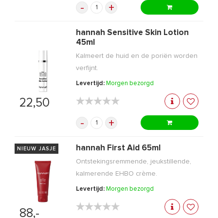
-
+
hannah Sensitive Skin Lotion
45ml
Kalmeert de huid en de poriën worden
verfijnt.
Levertijd:
Morgen bezorgd
★★★★★
★★★★★
22,50
-
+
hannah First Aid 65ml
NIEUW JASJE
Ontstekingsremmende, jeukstillende,
kalmerende EHBO crème.
Levertijd:
Morgen bezorgd
★★★★★
★★★★★
88,-