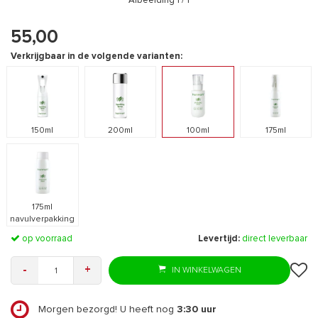
Afbeelding
1
/ 1
55,00
Verkrijgbaar in de volgende varianten:
150ml
200ml
100ml
175ml
175ml
navulverpakking
op voorraad
Levertijd:
direct leverbaar
-
+
IN WINKELWAGEN
Morgen bezorgd! U heeft nog
3:30
uur