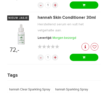
-
+
hannah Skin Conditioner 30ml
NIEUW JASJE
Herstellend serum en vult het
vetgehalte aan.
Levertijd:
Morgen bezorgd
★★★★★
★★★★★
72,-
-
+
Tags
hannah Clear Sparkling Spray
hannah Sparkling Spray