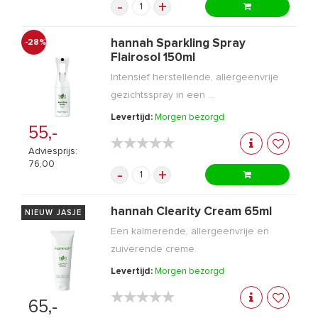
-
+
hannah Sparkling Spray
-28%
Flairosol 150ml
Intensief herstellende, allergeenvrije
gezichtsspray in een ...
Levertijd:
Morgen bezorgd
55,-
★★★★★
★★★★★
Adviesprijs:
76,00
-
+
hannah Clearity Cream 65ml
NIEUW JASJE
Een kalmerende, allergeenvrije en
zuiverende creme.
Levertijd:
Morgen bezorgd
★★★★★
★★★★★
65,-