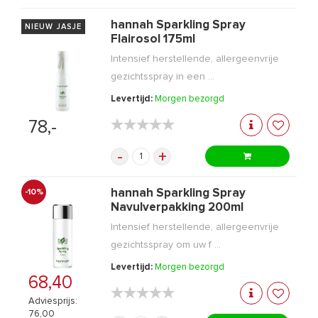
hannah Sparkling Spray
NIEUW JASJE
Flairosol 175ml
Intensief herstellende, allergeenvrije
gezichtsspray in een ...
Levertijd:
Morgen bezorgd
★★★★★
★★★★★
78,-
-
+
hannah Sparkling Spray
-10%
Navulverpakking 200ml
Intensief herstellende, allergeenvrije
gezichtsspray om uw f ...
Levertijd:
Morgen bezorgd
68,40
★★★★★
★★★★★
Adviesprijs:
76,00