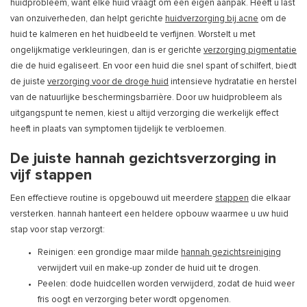
huidprobleem, want elke huid vraagt om een eigen aanpak. Heeft u last
van onzuiverheden, dan helpt gerichte
huidverzorging bij acne
om de
huid te kalmeren en het huidbeeld te verfijnen. Worstelt u met
ongelijkmatige verkleuringen, dan is er gerichte
verzorging pigmentatie
die de huid egaliseert. En voor een huid die snel spant of schilfert, biedt
de juiste
verzorging voor de droge huid
intensieve hydratatie en herstel
van de natuurlijke beschermingsbarrière. Door uw huidprobleem als
uitgangspunt te nemen, kiest u altijd verzorging die werkelijk effect
heeft in plaats van symptomen tijdelijk te verbloemen.
De juiste hannah gezichtsverzorging in
vijf stappen
Een effectieve routine is opgebouwd uit meerdere
stappen
die elkaar
versterken. hannah hanteert een heldere opbouw waarmee u uw huid
stap voor stap verzorgt:
Reinigen: een grondige maar milde
hannah gezichtsreiniging
verwijdert vuil en make-up zonder de huid uit te drogen.
Peelen: dode huidcellen worden verwijderd, zodat de huid weer
fris oogt en verzorging beter wordt opgenomen.