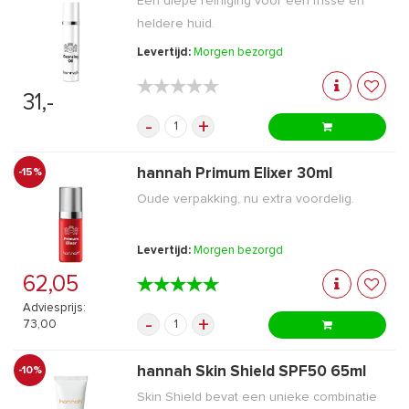
Een diepe reiniging voor een frisse en
heldere huid.
Levertijd:
Morgen bezorgd
★★★★★
★★★★★
31,-
-
+
hannah Primum Elixer 30ml
-15%
Oude verpakking, nu extra voordelig.
Levertijd:
Morgen bezorgd
62,05
★★★★★
★★★★★
Adviesprijs:
-
+
73,00
hannah Skin Shield SPF50 65ml
-10%
Skin Shield bevat een unieke combinatie