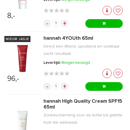
★★★★★
★★★★★
8,-
-
+
hannah 4YOUth 65ml
NIEUW JASJE
Direct een liftend, opvullend en voelbaar
zacht resultaat.
Levertijd:
Morgen bezorgd
★★★★★
★★★★★
96,-
-
+
hannah High Quality Cream SPF15
65ml
Zonbescherming voor de lichte tot getinte
huid die weliswaar ...