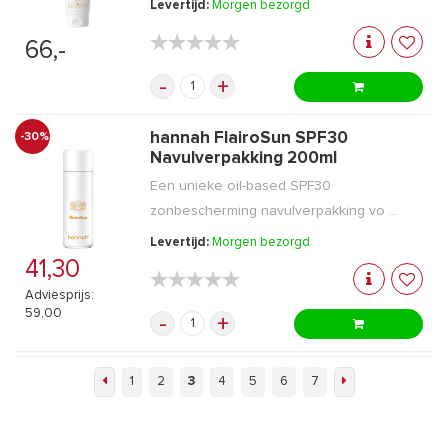
Levertijd:
Morgen bezorgd
★★★★★
★★★★★
66,-
-
+
hannah FlairoSun SPF30
-30%
Navulverpakking 200ml
Een unieke oil-based SPF30
zonbescherming navulverpakking vo ...
Levertijd:
Morgen bezorgd
41,30
★★★★★
★★★★★
Adviesprijs:
59,00
-
+
1
2
3
4
5
6
7