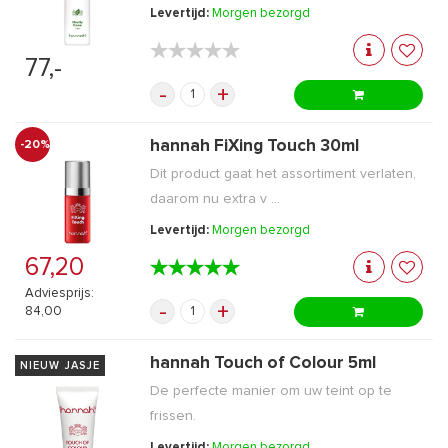
Levertijd:
Morgen bezorgd
★★★★★
★★★★★
77,-
-
+
hannah FiXing Touch 30ml
-20%
Dit product gaat het assortiment verlaten,
daarom nu extra v ...
Levertijd:
Morgen bezorgd
67,20
★★★★★
★★★★★
Adviesprijs:
-
+
84,00
hannah Touch of Colour 5ml
NIEUW JASJE
De perfecte manier om uw teint op te
frissen.
Levertijd:
Morgen bezorgd