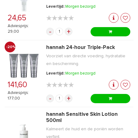
Levertijd:
Morgen bezorgd
24,65
★★★★★
★★★★★
Adviesprijs:
-
+
29,00
hannah 24-hour Triple-Pack
-20%
Voorziet van directe voeding, hydratatie
en bescherming.
Levertijd:
Morgen bezorgd
141,60
★★★★★
★★★★★
Adviesprijs:
-
+
177,00
hannah Sensitive Skin Lotion
500ml
Kalmeert de huid en de poriën worden
verfijnt.