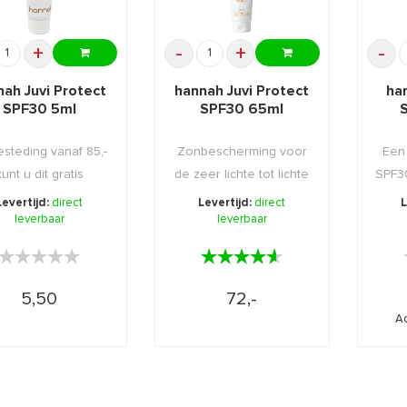
+
-
+
-
nah Juvi Protect
hannah Juvi Protect
ha
SPF30 5ml
SPF30 65ml
esteding vanaf 85,-
Zonbescherming voor
Een
kunt u dit gratis
de zeer lichte tot lichte
SPF3
chenk kiezen i ...
huid die niet ...
in e
Levertijd:
direct
Levertijd:
direct
L
leverbaar
leverbaar
★★★★★
★★★★★
★★★★★
★★★★★
5,50
72,-
Ad