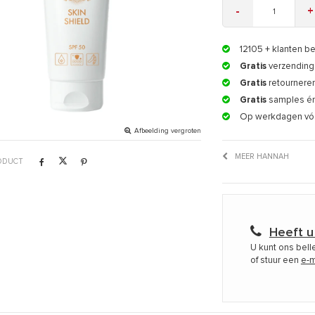
-
+
12105
+ klanten b
Gratis
verzending 
Gratis
retournere
Gratis
samples é
Op werkdagen vó
Afbeelding vergroten
MEER HANNAH
RODUCT
Heeft u
U kunt ons bel
of stuur een
e-m