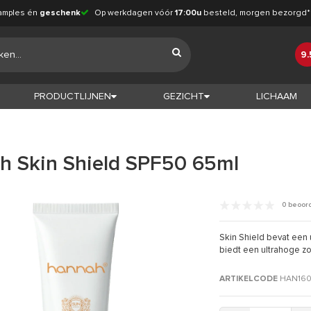
amples én
geschenk
Op werkdagen vóór
17:00u
besteld, morgen bezorgd*
9.
PRODUCTLIJNEN
GEZICHT
LICHAAM
h Skin Shield SPF50 65ml
0 beoor
Skin Shield bevat een 
biedt een ultrahoge 
ARTIKELCODE
HAN160