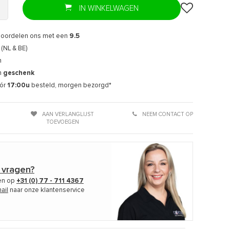
IN WINKELWAGEN
eoordelen ons met een
9.5
(NL & BE)
n
n
geschenk
ór
17:00u
besteld, morgen bezorgd*
AAN VERLANGLIJST
NEEM CONTACT OP
TOEVOEGEN
 vragen?
len op
+31 (0) 77 - 711 4367
ail
naar onze klantenservice