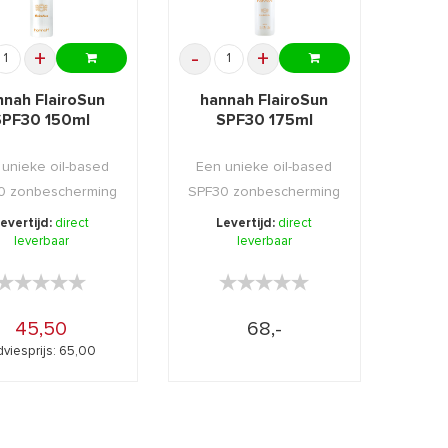
+
-
+
nnah FlairoSun
hannah FlairoSun
SPF30 150ml
SPF30 175ml
 unieke oil-based
Een unieke oil-based
0 zonbescherming
SPF30 zonbescherming
en handige nav ...
in een handige nav ...
evertijd:
direct
Levertijd:
direct
leverbaar
leverbaar
★★★★★
★★★★★
★★★★★
★★★★★
45,50
68,-
viesprijs: 65,00