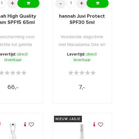
+
-
+
ah High Quality
hannah Juvi Protect
am SPF15 65ml
SPF30 5ml
escherming voor
Voedende dagcrème
lichte tot getinte
met Macadamia Olie en
 die weliswaar ...
SPF High.
evertijd:
direct
Levertijd:
direct
leverbaar
leverbaar
★★★★★
★★★★★
★★★★★
★★★★★
66,-
7,-
NIEUW JASJE