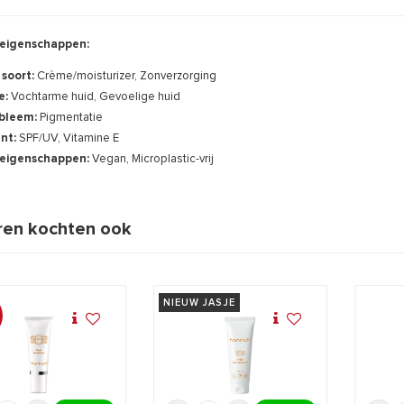
eigenschappen:
 soort:
Crème/moisturizer, Zonverzorging
e:
Vochtarme huid, Gevoelige huid
bleem:
Pigmentatie
ënt:
SPF/UV, Vitamine E
eigenschappen:
Vegan, Microplastic-vrij
en kochten ook
NIEUW JASJE