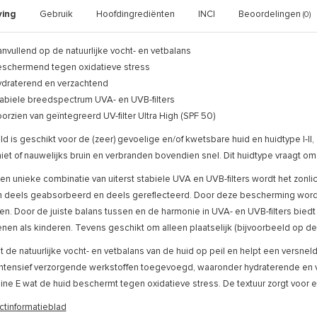
ving
Gebruik
Hoofdingrediënten
INCI
Beoordelingen
(0)
nvullend op de natuurlijke vocht- en vetbalans
schermend tegen oxidatieve stress
draterend en verzachtend
abiele breedspectrum UVA- en UVB-filters
orzien van geïntegreerd UV-filter Ultra High (SPF 50)
ld is geschikt voor de (zeer) gevoelige en/of kwetsbare huid en huidtype I-II, 
iet of nauwelijks bruin en verbranden bovendien snel. Dit huidtype vraagt o
en unieke combinatie van uiterst stabiele UVA en UVB-filters wordt het zonl
 deels geabsorbeerd en deels gereflecteerd. Door deze bescherming wordt
n. Door de juiste balans tussen en de harmonie in UVA- en UVB-filters bied
nen als kinderen. Tevens geschikt om alleen plaatselijk (bijvoorbeeld op de
t de natuurlijke vocht- en vetbalans van de huid op peil en helpt een versn
 intensief verzorgende werkstoffen toegevoegd, waaronder hydraterende en 
mine E wat de huid beschermt tegen oxidatieve stress. De textuur zorgt voor
ctinformatieblad