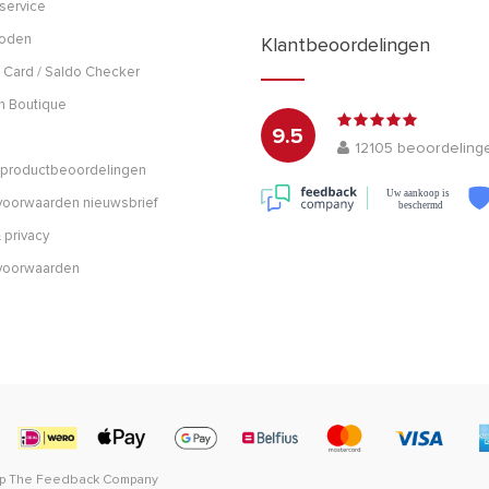
service
hoden
Klantbeoordelingen
 Card / Saldo Checker
h Boutique
9.5
12105
beoordeling
n productbeoordelingen
Uw aankoop is
oorwaarden nieuwsbrief
beschermd
 privacy
voorwaarden
op
The Feedback Company