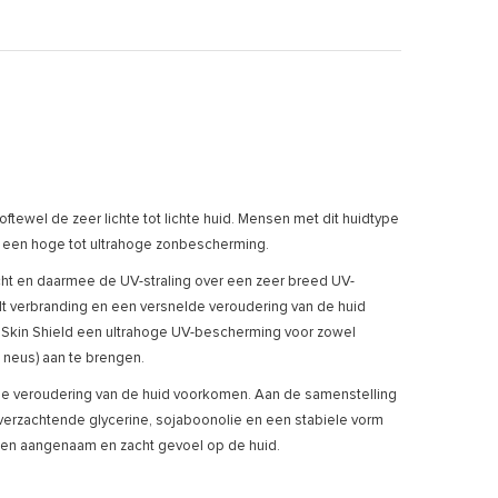
oftewel de zeer lichte tot lichte huid. Mensen met dit huidtype
m een hoge tot ultrahoge zonbescherming.
icht en daarmee de UV-straling over een zeer breed UV-
 verbranding en een versnelde veroudering van de huid
t Skin Shield een ultrahoge UV-bescherming voor zowel
 neus) aan te brengen.
elde veroudering van de huid voorkomen. Aan de samenstelling
verzachtende glycerine, sojaboonolie en een stabiele vorm
 een aangenaam en zacht gevoel op de huid.