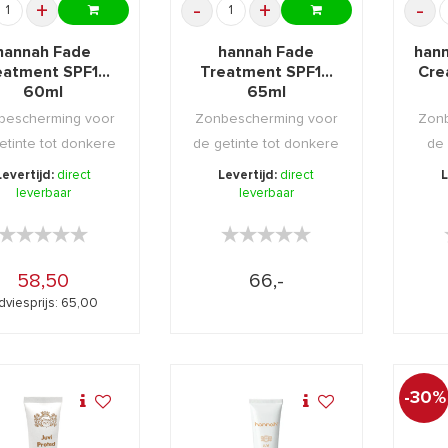
+
-
+
-
hannah Fade
hannah Fade
hann
eatment SPF10
Treatment SPF10
Cre
60ml
65ml
bescherming voor
Zonbescherming voor
Zonb
etinte tot donkere
de getinte tot donkere
de 
d die zeer sne ...
huid die zeer sne ...
huid
Levertijd:
direct
Levertijd:
direct
L
leverbaar
leverbaar
★★★★★
★★★★★
★★★★★
★★★★★
58,50
66,-
dviesprijs: 65,00
-30%