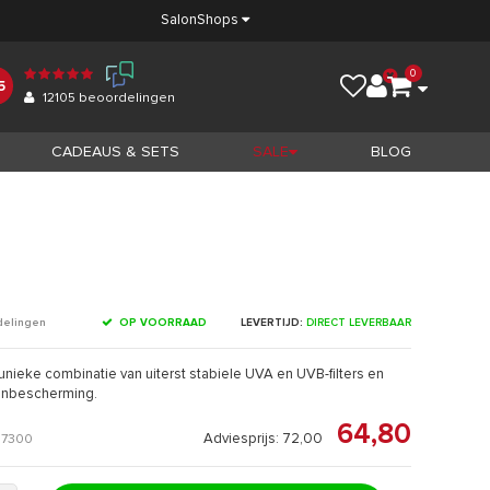
Salon
Shops
0
5
12105
beoordelingen
CADEAUS & SETS
SALE
BLOG
OP VOORRAAD
LEVERTIJD:
DIRECT LEVERBAAR
delingen
unieke combinatie van uiterst stabiele UVA en UVB-filters en
zonbescherming.
64,80
Adviesprijs: 72,00
7300