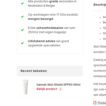
Alle producten
gratis
verzonden in
Beschrij
Nederland & Belgïe
Op werkdagen vóór 17:00u besteld,
Aa
morgen bezorgd
Be
Échte
schoonheidssalon
van ruim
Hy
250m2 met eigen magazijn
St
Vo
Uitstekend advies
van goed
opgeleide specialisten
Skin Shie
worden n
Dankzij e
spectrum
Recent bekeken
voorkome
volwasse
Het houd
hannah Skin Shield SPF50 65ml
Bekijk product
zijn ook
van vita
Produ