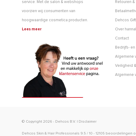
service. Met de salon & webshops
Retouren & 
voorzien wij consumenten van
Betaalmet
hoogwaardige cosmetica producten.
Dehcos Gift
Lees meer
Over hanna
Contact
Bedrijfs- e
Algemene v
Veiligheid &
Algemene 
© Copyright 2026 -
Dehcos B.V.
|
Disclaimer
Dehcos Skin & Hair Professionals
9.5
/
10
-
12105
beoordelingen 