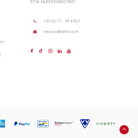
BTW: NL859308807B01
+31 (0) 77 - 711 4367
service@dehcos.nl
en