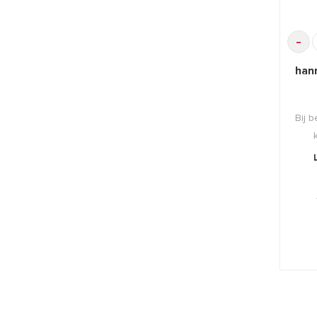
-
han
Bij b
ges