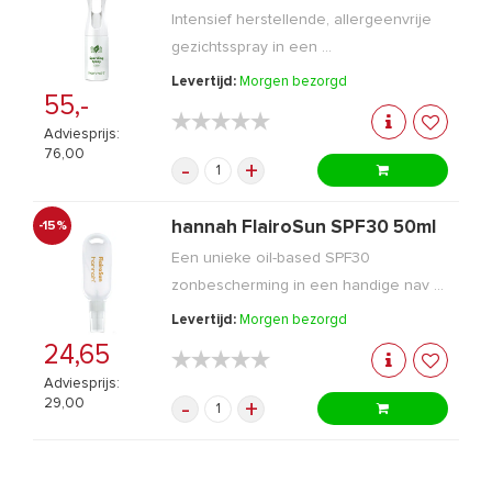
Intensief herstellende, allergeenvrije
gezichtsspray in een ...
Levertijd:
Morgen bezorgd
55,-
★★★★★
★★★★★
Adviesprijs:
76,00
-
+
hannah FlairoSun SPF30 50ml
-15%
Een unieke oil-based SPF30
zonbescherming in een handige nav ...
Levertijd:
Morgen bezorgd
24,65
★★★★★
★★★★★
Adviesprijs:
29,00
-
+