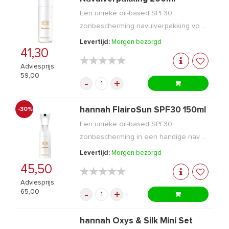
Een unieke oil-based SPF30
zonbescherming navulverpakking vo ...
Levertijd:
Morgen bezorgd
41,30
★★★★★
★★★★★
Adviesprijs:
59,00
-
+
hannah FlairoSun SPF30 150ml
-30%
Een unieke oil-based SPF30
zonbescherming in een handige nav ...
Levertijd:
Morgen bezorgd
45,50
★★★★★
★★★★★
Adviesprijs:
65,00
-
+
hannah Oxys & Silk Mini Set