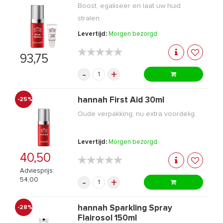
Boost, egaliseer en laat uw huid
stralen.
Levertijd:
Morgen bezorgd
★★★★★
★★★★★
93,75
-
+
hannah First Aid 30ml
-25%
Oude verpakking, nu extra voordelig.
Levertijd:
Morgen bezorgd
40,50
★★★★★
★★★★★
Adviesprijs:
54,00
-
+
hannah Sparkling Spray
-28%
Flairosol 150ml