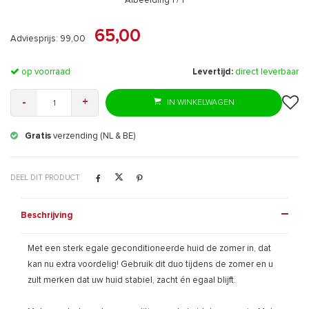
Afbeelding
1
/ 1
65,00
Adviesprijs: 99,00
op voorraad
Levertijd:
direct leverbaar
-
+
IN WINKELWAGEN
Gratis
verzending (NL & BE)
DEEL DIT PRODUCT
Beschrijving
Met een sterk egale geconditioneerde huid de zomer in, dat
kan nu extra voordelig! Gebruik dit duo tijdens de zomer en u
zult merken dat uw huid stabiel, zacht én egaal blijft.