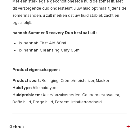
Met een sterk egale geconditioneerde huid de zomer in. Met
dit verzorgende duo ondersteunt u uw huid optimaal tijdens de
zomermaanden, u zult merken dat uw huid stabiel, zacht én
egaal blijft.
hannah Summer Recovery Duo bestaat uit:
1x
hannah First Aid 30ml
1x
hannah Cleansing Clay 65ml
Producteigenschappen:
Product soort:
Reiniging, Crème/moisturizer, Masker
Huidtype:
Alle huidtypen
Huidprobleem:
Acne/onzuiverheden, Couperose/rosacea,
Doffe huid, Droge huid, Eczeem, Irritatie/roodheid
Gebruik