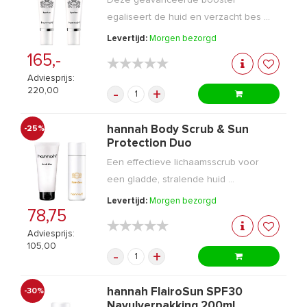
egaliseert de huid en verzacht bes ...
Levertijd:
Morgen bezorgd
165,-
★★★★★
★★★★★
Adviesprijs:
220,00
-
+
hannah Body Scrub & Sun
-25%
Protection Duo
Een effectieve lichaamsscrub voor
een gladde, stralende huid ...
Levertijd:
Morgen bezorgd
78,75
★★★★★
★★★★★
Adviesprijs:
105,00
-
+
hannah FlairoSun SPF30
-30%
Navulverpakking 200ml