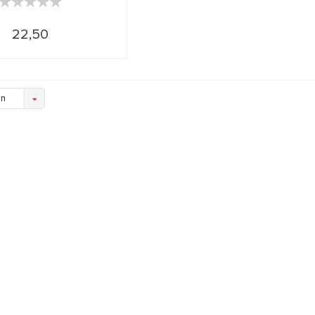
★★★★★
★★★★★
22,50
en