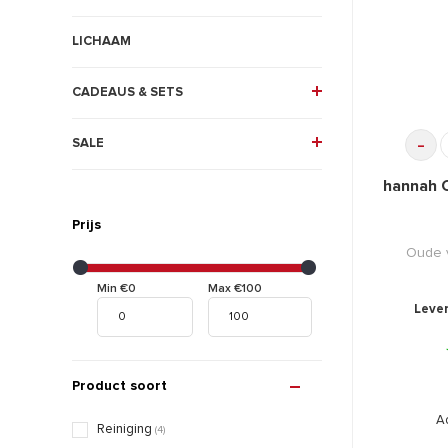
LICHAAM
CADEAUS & SETS
-
SALE
hannah C
Prijs
Oude v
Min €0
Max €100
Lever
Product soort
A
Reiniging
(4)