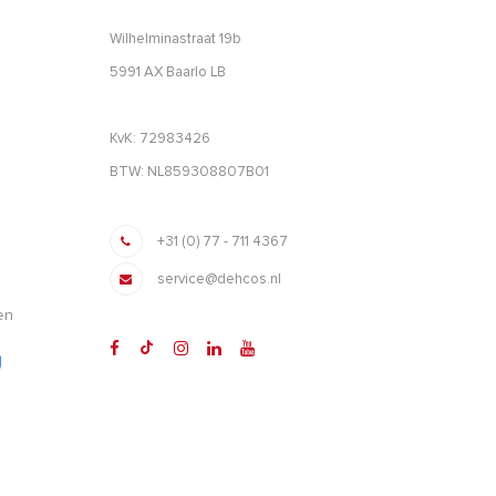
Wilhelminastraat 19b
5991 AX Baarlo LB
KvK: 72983426
BTW: NL859308807B01
+31 (0) 77 - 711 4367
service@dehcos.nl
en