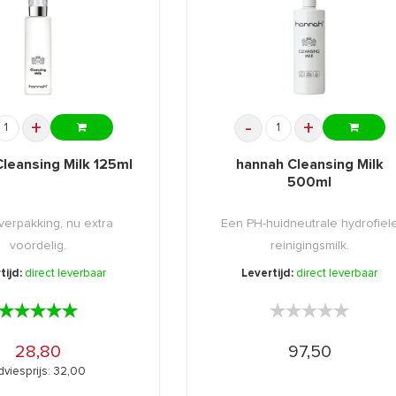
+
-
+
leansing Milk 125ml
hannah Cleansing Milk
500ml
erpakking, nu extra
Een PH-huidneutrale hydrofiel
voordelig.
reinigingsmilk.
tijd:
direct leverbaar
Levertijd:
direct leverbaar
★★★★★
★★★★★
★★★★★
★★★★★
28,80
97,50
dviesprijs: 32,00