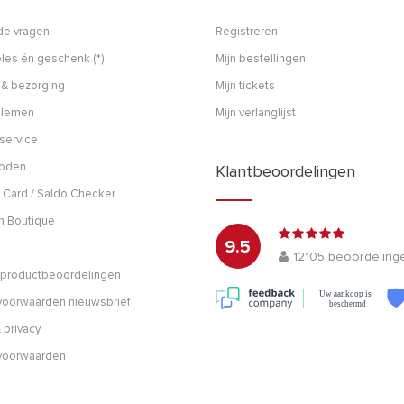
de vragen
Registreren
les én geschenk (*)
Mijn bestellingen
 & bezorging
Mijn tickets
blemen
Mijn verlanglijst
service
hoden
Klantbeoordelingen
 Card / Saldo Checker
h Boutique
9.5
12105
beoordeling
n productbeoordelingen
Uw aankoop is
oorwaarden nieuwsbrief
beschermd
 privacy
voorwaarden