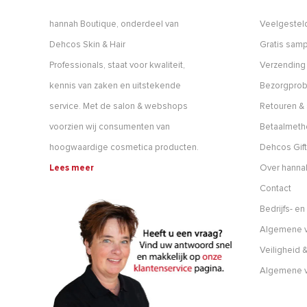
hannah Boutique, onderdeel van
Veelgestel
Dehcos Skin & Hair
Gratis samp
Professionals, staat voor kwaliteit,
Verzending
kennis van zaken en uitstekende
Bezorgpro
service. Met de salon & webshops
Retouren & 
voorzien wij consumenten van
Betaalmet
hoogwaardige cosmetica producten.
Dehcos Gift
Lees meer
Over hanna
Contact
Bedrijfs- e
Algemene v
Veiligheid &
Algemene 