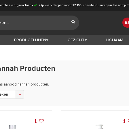
amples én
geschenk
Op werkdagen vóór
17:00u
besteld, morgen bezorgd*
9.
PRODUCTLIJNEN
GEZICHT
LICHAAM
hannah Producten
ons aanbod hannah producten.
eken