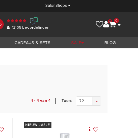
Salon
Shops
0
5
12105
beoordelingen
CADEAUS & SETS
SALE
BLOG
Toon:
1 - 4 van 4
72
NIEUW JASJE