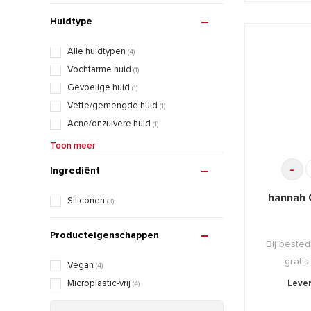
Huidtype
Alle huidtypen
(4)
Vochtarme huid
(1)
Gevoelige huid
(1)
Vette/gemengde huid
(1)
Acne/onzuivere huid
(1)
Rijpe huid
(1)
Toon meer
Verouderde huid
(1)
-
Ingrediënt
hannah 
Siliconen
(3)
Producteigenschappen
Bij bested
gratis
Vegan
(4)
Lever
Microplastic-vrij
(4)